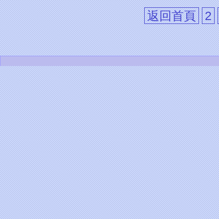
返回首頁
2